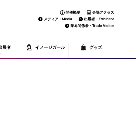
開催概要
会場アクセス
メディア・Media
出展者・Exhibitor
業界関係者・Trade Visitor
出展者
イメージガール
グッズ
覧
一覧