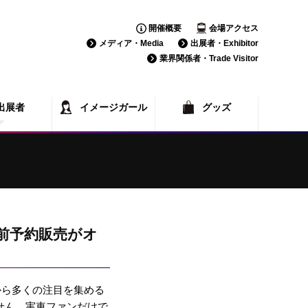
開催概要
会場アクセス
メディア・Media
出展者・Exhibitor
業界関係者・Trade Visitor
出展者
イメージガール
グッズ
覧
一覧
前予約販売がオ
から多くの注目を集める
せん。実車ファンだけで