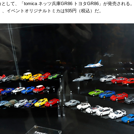
して、「tomica ネッツ兵庫GR86 トヨタGR86」が発売され
込）、イベントオリジナルトミカは935円（税込）だ。