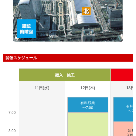
開催スケジュール
搬入・施工
11日(水)
12日(木)
13日(
有料残業
有料
〜7:00
〜7:
7:00
出展
8:00
入館