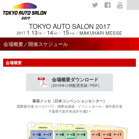
Twitter
Facebook
YouTube
TOKYO AUTO SALON 2017
1
13
14
15
/ MAKUHARI MESSE
2017.
.
▶
▶
FRI
SAT
SUN
会場概要／開催スケジュール
会場概要
会場概要ダウンロード
［2016年小間配置実績 / PDF］
幕張メッセ（日本コンベンションセンター）
国際展示場 ホール1〜11・国際会議場・イベントホール・屋外展示場
千葉県千葉市美浜区中瀬2-1