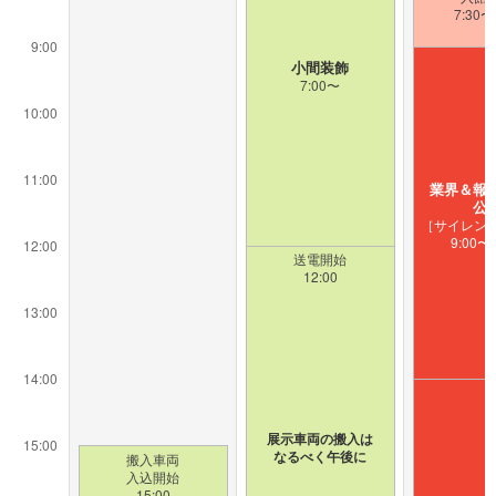
7:30〜
9:00
小間装飾
7:00〜
10:00
11:00
業界＆報
公
［サイレン
9:00〜1
12:00
送電開始
12:00
13:00
14:00
展示車両の搬入は
15:00
なるべく午後に
搬入車両
入込開始
15:00